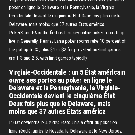
poker en ligne le Delaware et la Pennsylvanie, la Virginie-
Occidentale devient le cinquième État Deux fois plus que le
Delaware, mais moins que 37 autres États américa
PokerStars PA is the first real money online poker room to go
live in Generally, Pennsylvania poker rooms rake 10 percent of
the pot up to $5, plus $1 or $2 for prevalent no-limit games
are 1-3 and 2-5, with limit games typically
Virginie-Occidentale : un 5 État américain
ouvre ses portes au poker en ligne le
Delaware et la Pennsylvanie, la Virginie-
Occidentale devient le cinquième État
Deux fois plus que le Delaware, mais
moins que 37 autres États américa
L’État deviendra le 4 e des États-Unis à offrir du poker en
ligne régulé, après le Nevada, le Delaware et le New Jersey.