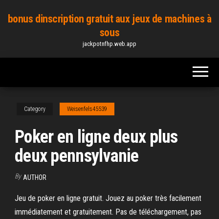
Skip
bonus dinscription gratuit aux jeux de machines à
to
sous
the
jackpotnfhp.web.app
content
Category
Weisenfels45539
Poker en ligne deux plus
deux pennsylvanie
By
AUTHOR
Jeu de poker en ligne gratuit. Jouez au poker très facilement
immédiatement et gratuitement. Pas de téléchargement, pas