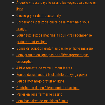
À quelle vitesse paye le casino las vegas usa casino en
ligne
Casino gry za darmo automaty
Borderlands 2 taux de chute de la machine à sous
orange
Jouer aux jeux de machine à sous xtra récompense
gratuitement en ligne
Bonus dinscription gratuit au casino en ligne malaisie
Jeux gratuits en ligne pas de téléchargement pas
dinscription
4 bille roulette de verre 1 moût leeres
Équipe dassistance à la clientèle de zynga poker
Jeu de mot mojo gratuit en ligne
Contribution du jeu à léconomie britannique
Parier en ligne fermer le casino
Jeux bancaires de machines à sous