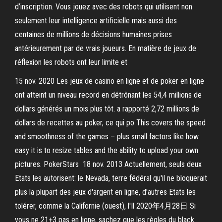
d’inscription. Vous jouez avec des robots qui utilisent non
seulement leur intelligence artificielle mais aussi des
centaines de millions de décisions humaines prises
antérieurement par de vrais joueurs. En matière de jeux de
réflexion les robots ont leur limite et
15 nov. 2020 Les jeux de casino en ligne et de poker en ligne
ont atteint un niveau record en détrônant les 54,4 millions de
dollars générés un mois plus tôt. a rapporté 2,72 millions de
dollars de recettes au poker, ce qui po This covers the speed
and smoothness of the games – plus small factors like how
easy it is to resize tables and the ability to upload your own
pictures. PokerStars 18 nov. 2013 Actuellement, seuls deux
Etats les autorisent: le Nevada, terre fédéral qu'il ne bloquerait
plus la plupart des jeux d'argent en ligne, d'autres Etats les
tolérer, comme la Californie (ouest), l'Il 2020年4月28日 Si
vous ne 21+3 pas en ligne, sachez que les règles du black