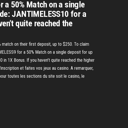
r a 50% Match on a single
 Code: JANTIMELESS10 for a
ven’t quite reached the
match on their first deposit, up to $250. To claim
MELESS9 for a 50% Match on a single deposit for up
in 1X Bonus. If you haven’t quite reached the higher
nscription et faites vos jeux au casino. A remarquer,
 toutes les sections du site soit le casino, le