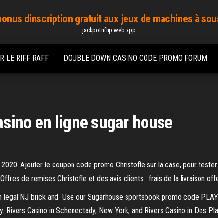
bonus dinscription gratuit aux jeux de machines à sou
jackpotnfhp.web.app
 LE RIFF RAFF
DOUBLE DOWN CASINO CODE PROMO FORUM
sino en ligne sugar house
 2020. Ajouter le coupon code promo Christofle sur la case, pour tester l
fres de remises Christofle et des avis clients : frais de la livraison of
in legal NJ brick and Use our Sugarhouse sportsbook promo code PLAY2
sey. Rivers Casino in Schenectady, New York, and Rivers Casino in Des P