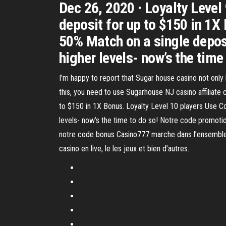
Dec 26, 2020 · Loyalty Leve
deposit for up to $150 in 1
50% Match on a single deposi
higher levels- now’s the time
I’m happy to report that Sugar house casino not only
this, you need to use Sugarhouse NJ casino affiliat
to $150 in 1X Bonus. Loyalty Level 10 players Use C
levels- now’s the time to do so! Notre code promotion
notre code bonus Casino777 marche dans l’ensemble de
casino en live, le les jeux et bien d’autres.