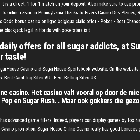
 It is a direct, 1-for-1 match on your deposit. Also make sure to use 
 its online casino in Pennsylvania Thanks to Rivers Casino Des Plaines, 
s Code bonus casino en ligne belgique cialis effet - Poker - Best Chan
 blackjack legal in florida with pokerstars is t
aily offers for all sugar addicts, at S
r taste!
y SugarHouse Casino and SugarHouse Sportsbook website. On the website,
ors; Best Gambling Sites AU · Best Betting Sites UK
line casino. Het casino valt vooral op door de mie
op en Sugar Rush. . Maar ook gokkers die gezond
 has advanced game filters. Indeed, players can display games by top hi
Casino promotion. Sugar House Online Casino really has good bonuses g