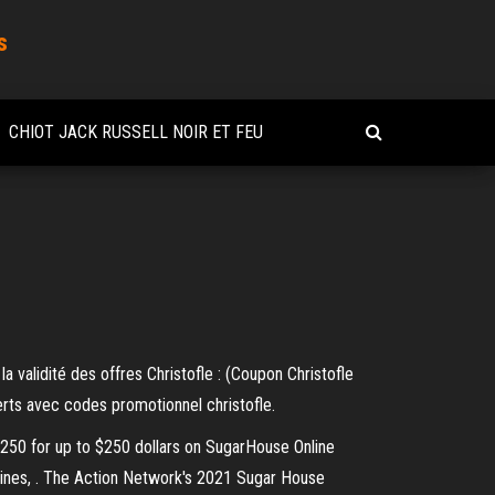
s
CHIOT JACK RUSSELL NOIR ET FEU
a validité des offres Christofle : (Coupon Christofle
ferts avec codes promotionnel christofle.
50 for up to $250 dollars on SugarHouse Online
laines, . The Action Network's 2021 Sugar House