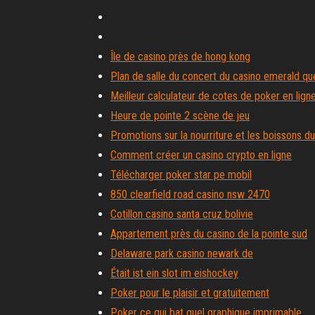
Île de casino près de hong kong
Plan de salle du concert du casino emerald q
Meilleur calculateur de cotes de poker en ligne
Heure de pointe 2 scène de jeu
Promotions sur la nourriture et les boissons d
Comment créer un casino crypto en ligne
Télécharger poker star pe mobil
850 clearfield road casino nsw 2470
Cotillon casino santa cruz bolivie
Appartement près du casino de la pointe sud
Delaware park casino newark de
Était ist ein slot im eishockey
Poker pour le plaisir et gratuitement
Poker ce qui bat quel graphique imprimable