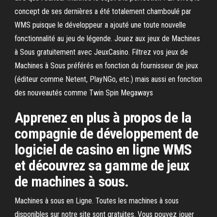
concept de ses dernières a été totalement chamboulé par
WMS puisque le développeur a ajouté une toute nouvelle
fonctionnalité au jeu de légende. Jouez aux jeux de Machines
à Sous gratuitement avec JeuxCasino. Filtrez vos jeux de
Machines à Sous préférés en fonction du fournisseur de jeux
(éditeur comme Netent, PlayNGo, etc.) mais aussi en fonction
des nouveautés comme Twin Spin Megaways
Apprenez en plus à propos de la
compagnie de développement de
logiciel de casino en ligne WMS
et découvrez sa gamme de jeux
de machines à sous.
Machines à sous en Ligne. Toutes les machines à sous
disponibles sur notre site sont gratuites. Vous pouvez jouer