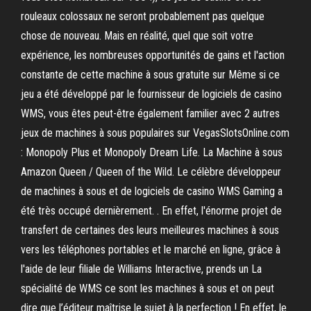
rouleaux colossaux ne seront probablement pas quelque
chose de nouveau. Mais en réalité, quel que soit votre
expérience, les nombreuses opportunités de gains et l'action
constante de cette machine à sous gratuite sur Même si ce
jeu a été développé par le fournisseur de logiciels de casino
WMS, vous êtes peut-être également familier avec 2 autres
jeux de machines à sous populaires sur VegasSlotsOnline.com
: Monopoly Plus et Monopoly Dream Life. La Machine à sous
Amazon Queen / Queen of the Wild. Le célèbre développeur
de machines à sous et de logiciels de casino WMS Gaming a
été très occupé dernièrement. . En effet, l'énorme projet de
transfert de certaines des leurs meilleures machines à sous
vers les téléphones portables et le marché en ligne, grâce à
l'aide de leur filiale de Williams Interactive, prends un La
spécialité de WMS ce sont les machines à sous et on peut
dire que l’éditeur maîtrise le sujet à la perfection ! En effet, le