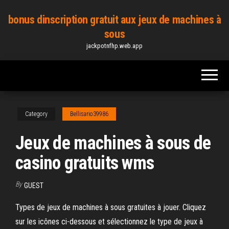
Skip
bonus dinscription gratuit aux jeux de machines à
to
sous
the
jackpotnfhp.web.app
content
Category
Bellisario39986
Jeux de machines à sous de
casino gratuits wms
By
GUEST
Types de jeux de machines à sous gratuites à jouer. Cliquez
sur les icônes ci-dessous et sélectionnez le type de jeux à