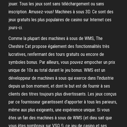
jouer. Tous les jeux sont sans téléchargement ou sans
inscription. Amusez-vous! Machines à sous 3D. Ce sont des
jeux gratuits les plus populaires de casino sur Internet ces
jours-ci.
Comme la plupart des machines à sous de WMS, The
Cheshire Cat propose également des fonctionnalités très
lucratives, renfermant des tours gratuits ou encore de
symboles bonus. Par ailleurs, vous pouvez empocher un prix
unique de 10x au total durant le jeu bonus. WMS est un
développeur de machines à sous qui exerce dans l'industrie
depuis un bon moment, et dont le but est de fournir à ses
clients des titres toujours plus divertissants. Les jeux conçus
par ce fournisseur garantissent d'apporter à tous les parieurs,
même aux plus exigeants, une expérience unique. Si vous
êtes un fan des machines à sous de WMS (et dieu sait que
vous êtes nombreux sur VSO !), ce jeu de casino et ses